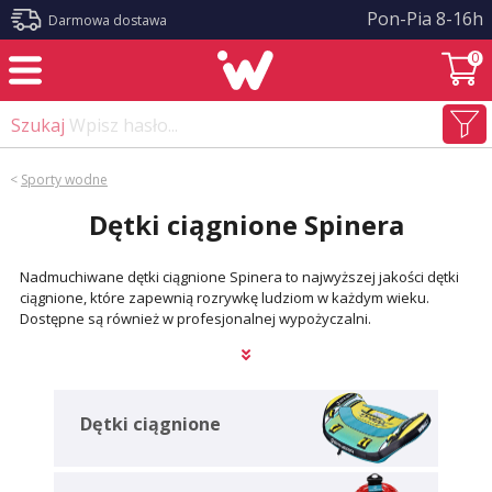
?>
Pon-Pia 8-16h
Darmowa dostawa
0
Szukaj
Wpisz hasło...
<
Sporty wodne
Dętki ciągnione Spinera
Nadmuchiwane dętki ciągnione Spinera to najwyższej jakości dętki
ciągnione, które zapewnią rozrywkę ludziom w każdym wieku.
Dostępne są również w profesjonalnej wypożyczalni.
Dętki ciągnione