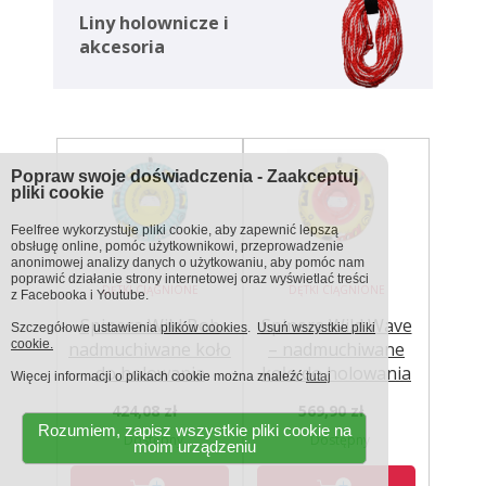
Liny holownicze i
akcesoria
Popraw swoje doświadczenia - Zaakceptuj
pliki cookie
Feelfree wykorzystuje pliki cookie, aby zapewnić lepszą
obsługę online, pomóc użytkownikowi, przeprowadzenie
anonimowej analizy danych o użytkowaniu, aby pomóc nam
poprawić działanie strony internetowej oraz wyświetlać treści
DĘTKI CIĄGNIONE
DĘTKI CIĄGNIONE
z Facebooka i Youtube.
Spinera Wild Bob
Spinera Wild Wave
Szczegółowe ustawienia
plików cookies
.
Usuń wszystkie pliki
cookie.
nadmuchiwane koło
– nadmuchiwane
do holowania
koło do holowania
Więcej informacji o plikach cookie można znaleźć
tutaj
424,08 zł
569,90 zł
Rozumiem, zapisz wszystkie pliki cookie na
Dostępny
Dostępny
moim urządzeniu