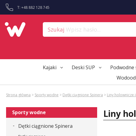
?>
T: +48 882 128 745
Szukaj
Wpisz hasło...
Kajaki
Deski SUP
Podwodne 
Wodoodp
Strona główna
>
Sporty wodne
>
Dętki ciągnione Spinera
>
Liny holownicze 
Liny ho
Sporty wodne
-
Dętki ciągnione Spinera