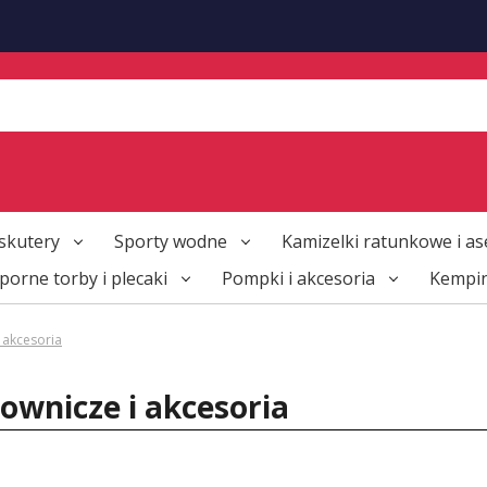
skutery
Sporty wodne
Kamizelki ratunkowe i as
orne torby i plecaki
Pompki i akcesoria
Kempi
i akcesoria
lownicze i akcesoria