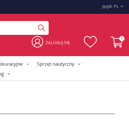
Język:
PL
0
ZALOGUJ SIĘ
ekuracyjne
Sprzęt nautyczny
ng