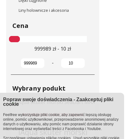
Dętki ciągnione
Liny holownicze i akcesoria
Cena
999989 zł - 10 zł
-
Wybrany podukt
Popraw swoje doświadczenia - Zaakceptuj pliki
cookie
PODWODNE SKUTERY IAQUA
Feelfree wykorzystuje pliki cookie, aby zapewnić lepszą obsługę
online, pomóc użytkownikowi, przeprowadzenie anonimowej analizy
danych o użytkowaniu, aby pomóc nam poprawić działanie strony
internetowej oraz wyświetlać treści z Facebooka i Youtube.
iAqua skuter morski
Szczegółowe ustawienia
plików cookies
.
Usuń wszystkie pliki cookie.