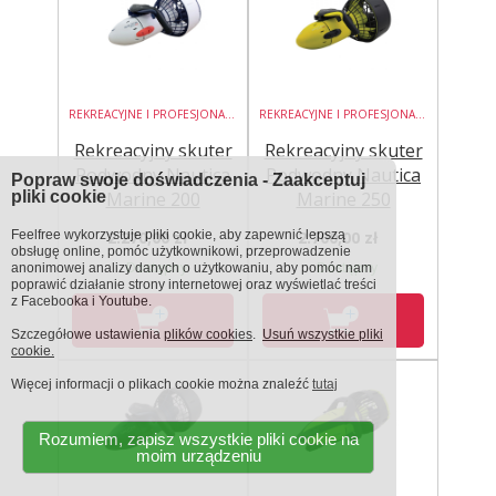
REKREACYJNE I PROFESJONALNE PODWODNE SKUTERY
REKREACYJNE I PROFESJONALNE PODWODNE SKUTERY
Rekreacyjny skuter
Rekreacyjny skuter
Podwodny Nautica
Podwodny Nautica
Popraw swoje doświadczenia - Zaakceptuj
pliki cookie
Marine 200
Marine 250
Feelfree wykorzystuje pliki cookie, aby zapewnić lepszą
2.270,00 zł
2.700,00 zł
obsługę online, pomóc użytkownikowi, przeprowadzenie
Dostępny
Dostępny
anonimowej analizy danych o użytkowaniu, aby pomóc nam
poprawić działanie strony internetowej oraz wyświetlać treści
z Facebooka i Youtube.
Szczegółowe ustawienia
plików cookies
.
Usuń wszystkie pliki
cookie.
Więcej informacji o plikach cookie można znaleźć
tutaj
Rozumiem, zapisz wszystkie pliki cookie na
moim urządzeniu