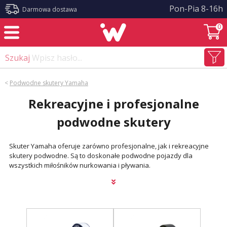
?>
Pon-Pia 8-16h
Darmowa dostawa
0
Szukaj
Wpisz hasło...
<
Podwodne skutery Yamaha
Rekreacyjne i profesjonalne
podwodne skutery
Skuter Yamaha oferuje zarówno profesjonalne, jak i rekreacyjne
skutery podwodne. Są to doskonałe podwodne pojazdy dla
wszystkich miłośników nurkowania i pływania.