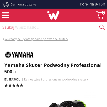
?>
Pon-Pia 8-16h
Darmowa dostawa
0
Szukaj
Wpisz hasło...
<
Rekreacyjne i profesjonalne podwodne skutery
Yamaha Skuter Podwodny Professional
500Li
ID: SEA500Li
|
Rekreacyjne i profesjonalne podwodne skutery