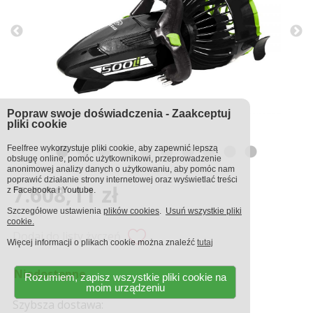
Popraw swoje doświadczenia - Zaakceptuj
pliki cookie
Feelfree wykorzystuje pliki cookie, aby zapewnić lepszą
obsługę online, pomóc użytkownikowi, przeprowadzenie
anonimowej analizy danych o użytkowaniu, aby pomóc nam
poprawić działanie strony internetowej oraz wyświetlać treści
7.608,11 zł
z Facebooka i Youtube.
Szczegółowe ustawienia
plików cookies
.
Usuń wszystkie pliki
cookie.
Dodaj do listy życzeń
Więcej informacji o plikach cookie można znaleźć
tutaj
Niedostępne
Rozumiem, zapisz wszystkie pliki cookie na
moim urządzeniu
Szybsza dostawa: