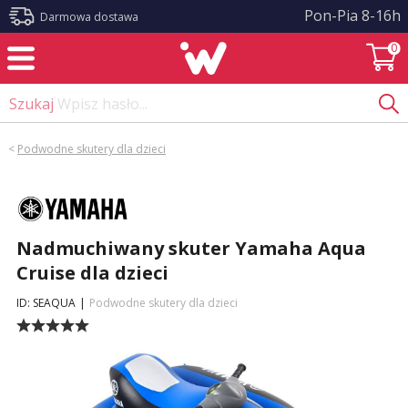
?>
Pon-Pia 8-16h
Darmowa dostawa
0
Szukaj
Wpisz hasło...
<
Podwodne skutery dla dzieci
Nadmuchiwany skuter Yamaha Aqua
Cruise dla dzieci
ID: SEAQUA
|
Podwodne skutery dla dzieci