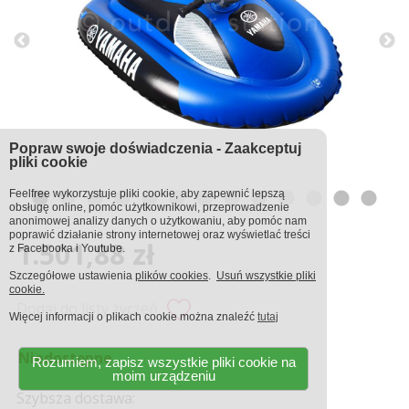
Popraw swoje doświadczenia - Zaakceptuj
pliki cookie
Feelfree wykorzystuje pliki cookie, aby zapewnić lepszą
obsługę online, pomóc użytkownikowi, przeprowadzenie
anonimowej analizy danych o użytkowaniu, aby pomóc nam
poprawić działanie strony internetowej oraz wyświetlać treści
1.501,88 zł
z Facebooka i Youtube.
Szczegółowe ustawienia
plików cookies
.
Usuń wszystkie pliki
cookie.
Dodaj do listy życzeń
Więcej informacji o plikach cookie można znaleźć
tutaj
Niedostępne
Rozumiem, zapisz wszystkie pliki cookie na
moim urządzeniu
Szybsza dostawa: