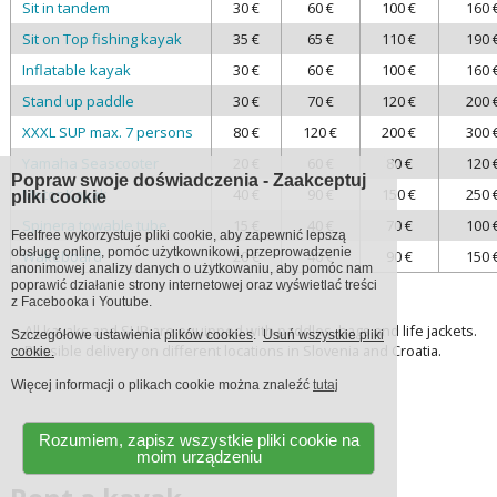
Sit in tandem
30 €
60 €
100 €
160 
Sit on Top fishing kayak
35 €
65 €
110 €
190 
Inflatable kayak
30 €
60 €
100 €
160 
Stand up paddle
30 €
70 €
120 €
200 
XXXL SUP max. 7 persons
80 €
120 €
200 €
300 
Yamaha Seascooter
20 €
60 €
80 €
120 
Popraw swoje doświadczenia - Zaakceptuj
Motor Kayak
40 €
90 €
150 €
250 
pliki cookie
Spinera towable tube
15 €
40 €
70 €
100 
Feelfree wykorzystuje pliki cookie, aby zapewnić lepszą
obsługę online, pomóc użytkownikowi, przeprowadzenie
Wakeboard
20 €
40 €
90 €
150 
anonimowej analizy danych o użytkowaniu, aby pomóc nam
poprawić działanie strony internetowej oraz wyświetlać treści
z Facebooka i Youtube.
All kayaks and SUP are equipped with paddles, bags and life jackets.
Szczegółowe ustawienia
plików cookies
.
Usuń wszystkie pliki
Possible delivery on different locations in Slovenia and Croatia.
cookie.
Więcej informacji o plikach cookie można znaleźć
tutaj
Rozumiem, zapisz wszystkie pliki cookie na
moim urządzeniu