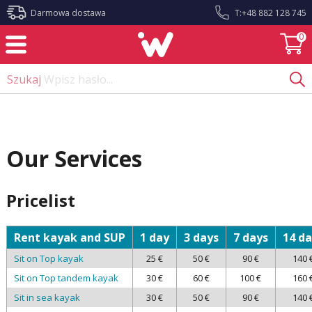
?>
Darmowa dostawa
T:
+48 882 128 745
0
Szukaj
Wpisz hasło...
Our Services
Pricelist
Rent kayak and SUP
1 day
3 days
7 days
14 d
Sit on Top kayak
25 €
50 €
90 €
140 
Sit on Top tandem kayak
30 €
60 €
100 €
160 
Sit in sea kayak
30 €
50 €
90 €
140 