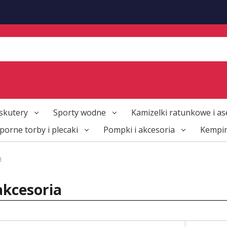
skutery
Sporty wodne
Kamizelki ratunkowe i as
orne torby i plecaki
Pompki i akcesoria
Kempi
a
 akcesoria