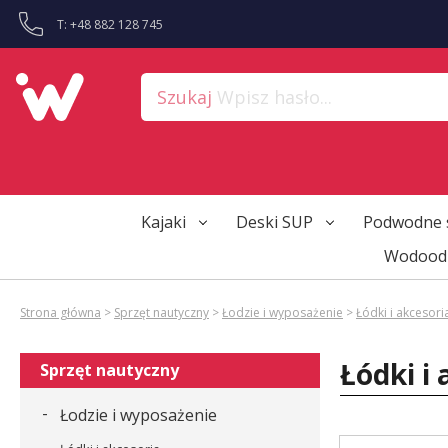
?>
T: +48 882 128 745
Szukaj
Wpisz hasło...
Kajaki
Deski SUP
Podwodne 
Wodoodp
Strona główna
>
Sprzęt nautyczny
>
Łodzie i wyposażenie
>
Łódki i akcesori
Łódki i
Sprzęt nautyczny
-
Łodzie i wyposażenie