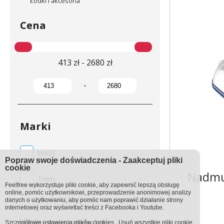
Łódki i akcesoria
Cena
413 zł - 2680 zł
-
Marki
WASI
Popraw swoje doświadczenia - Zaakceptuj pliki
cookie
Nadmu
Trem
Feelfree wykorzystuje pliki cookie, aby zapewnić lepszą obsługę
online, pomóc użytkownikowi, przeprowadzenie anonimowej analizy
danych o użytkowaniu, aby pomóc nam poprawić działanie strony
internetowej oraz wyświetlać treści z Facebooka i Youtube.
Wybrany podukt
Szczegółowe ustawienia
plików cookies
.
Usuń wszystkie pliki cookie.