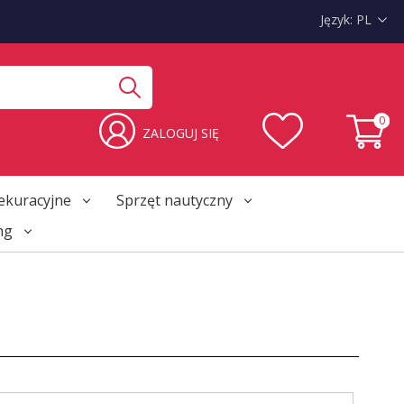
Język:
PL
0
ZALOGUJ SIĘ
ekuracyjne
Sprzęt nautyczny
ng