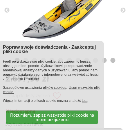
Popraw swoje doświadczenia - Zaakceptuj
pliki cookie
Feelfree wykorzystuje pliki cookie, aby zapewnić lepszą
obsługę online, pomóc użytkownikowi, przeprowadzenie
anonimowej analizy danych o użytkowaniu, aby pomóc nam
2.697,90 zł
poprawić działanie strony internetowej oraz wyświetlać treści
z Facebooka i Youtube.
Szczegółowe ustawienia
plików cookies
.
Usuń wszystkie pliki
cookie.
Dodaj do listy życzeń
Więcej informacji o plikach cookie można znaleźć
tutaj
Niedostępne
Rozumiem, zapisz wszystkie pliki cookie na
moim urządzeniu
Szybsza dostawa: