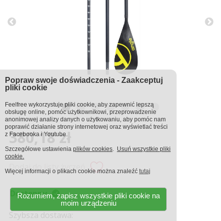
Popraw swoje doświadczenia - Zaakceptuj
pliki cookie
Feelfree wykorzystuje pliki cookie, aby zapewnić lepszą
obsługę online, pomóc użytkownikowi, przeprowadzenie
anonimowej analizy danych o użytkowaniu, aby pomóc nam
poprawić działanie strony internetowej oraz wyświetlać treści
380,18 zł
z Facebooka i Youtube.
Szczegółowe ustawienia
plików cookies
.
Usuń wszystkie pliki
cookie.
Dodaj do listy życzeń
Więcej informacji o plikach cookie można znaleźć
tutaj
Dostępny
Rozumiem, zapisz wszystkie pliki cookie na
moim urządzeniu
Szybsza dostawa: