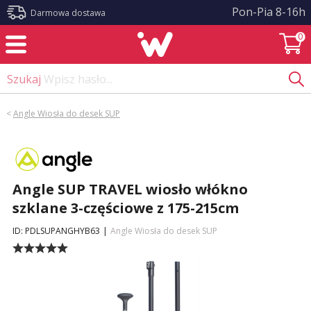
?>
Pon-Pia 8-16h
Darmowa dostawa
0
Szukaj
Wpisz hasło...
<
Angle Wiosła do desek SUP
Angle SUP TRAVEL wiosło włókno
szklane 3-częściowe z 175-215cm
ID: PDLSUPANGHYB63
|
Angle Wiosła do desek SUP