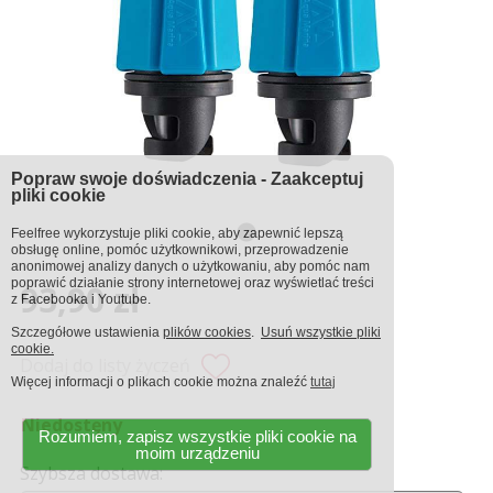
Popraw swoje doświadczenia - Zaakceptuj
pliki cookie
Feelfree wykorzystuje pliki cookie, aby zapewnić lepszą
obsługę online, pomóc użytkownikowi, przeprowadzenie
anonimowej analizy danych o użytkowaniu, aby pomóc nam
poprawić działanie strony internetowej oraz wyświetlać treści
93,90 zł
z Facebooka i Youtube.
Szczegółowe ustawienia
plików cookies
.
Usuń wszystkie pliki
cookie.
Dodaj do listy życzeń
Więcej informacji o plikach cookie można znaleźć
tutaj
Niedostęny
Rozumiem, zapisz wszystkie pliki cookie na
moim urządzeniu
Szybsza dostawa: