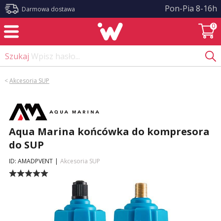
?>
Pon-Pia 8-16h
Darmowa dostawa
0
Szukaj
Wpisz hasło...
<
Akcesoria SUP
Aqua Marina końcówka do kompresora
do SUP
ID: AMADPVENT
|
Akcesoria SUP