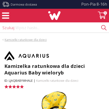
?>
Pon-Pia 8-16h
Darmowa dostawa
0
Szukaj
Wpisz hasło...
<
Kamizelki ratunkowe dla dzieci
Kamizelka ratunkowa dla dzieci
Aquarius Baby wieloryb
ID: LJAQBABYWHALE
|
Kamizelki ratunkowe dla dzieci