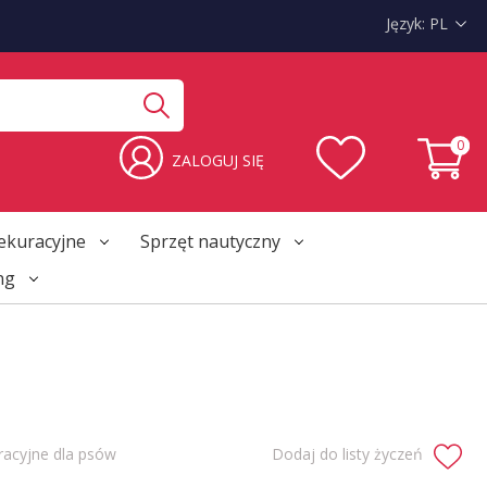
Język:
PL
0
ZALOGUJ SIĘ
ekuracyjne
Sprzęt nautyczny
ng
racyjne dla psów
Dodaj do listy życzeń