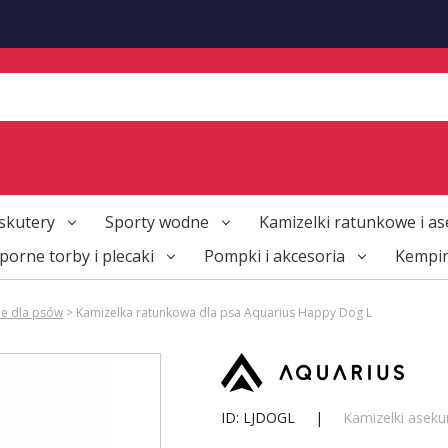
skutery
Sporty wodne
Kamizelki ratunkowe i as
orne torby i plecaki
Pompki i akcesoria
Kempi
ne dla psów
> Kamizelka ratunkowa dla psa Aquarius Happy Dog L
ID: LJDOGL
|
Kamizelki aseku