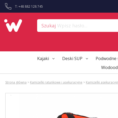
?>
T: +48 882 128 745
Szukaj
Wpisz hasło...
Kajaki
Deski SUP
Podwodne 
Wodoodp
Strona główna
>
Kamizelki ratunkowe i asekuracyjne
>
Kamizelki asekuracyj