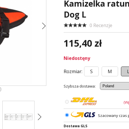
Kamizelka ratu
Dog L
0 Recenzje
115,40 zł
Niedostęny
Rozmiar:
S
M
Szybsza dostawa:
)
(W
Szacowany czas p
Dostawa GLS