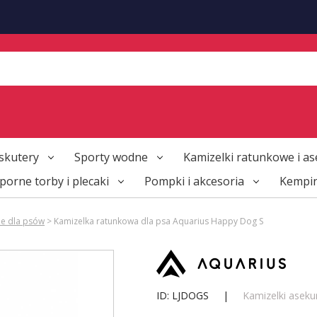
skutery
Sporty wodne
Kamizelki ratunkowe i as
orne torby i plecaki
Pompki i akcesoria
Kempi
ne dla psów
> Kamizelka ratunkowa dla psa Aquarius Happy Dog S
ID: LJDOGS
|
Kamizelki aseku