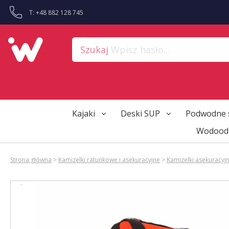
?>
T: +48 882 128 745
Szukaj
Wpisz hasło...
Kajaki
Deski SUP
Podwodne 
Wodoodp
Strona główna
>
Kamizelki ratunkowe i asekuracyjne
>
Kamizelki asekuracyj