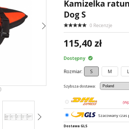
Kamizelka ratu
Dog S
0 Recenzje
115,40 zł
Dostępny
Rozmiar:
S
M
Szybsza dostawa:
)
(Wp
Szacowany czas p
Dostawa GLS