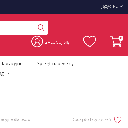
Język:
PL
0
ZALOGUJ SIĘ
ekuracyjne
Sprzęt nautyczny
ng
racyjne dla psów
Dodaj do listy życzeń