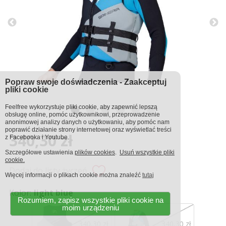
Popraw swoje doświadczenia - Zaakceptuj
pliki cookie
Feelfree wykorzystuje pliki cookie, aby zapewnić lepszą
obsługę online, pomóc użytkownikowi, przeprowadzenie
anonimowej analizy danych o użytkowaniu, aby pomóc nam
poprawić działanie strony internetowej oraz wyświetlać treści
340,30 zł
z Facebooka i Youtube.
Szczegółowe ustawienia
plików cookies
.
Usuń wszystkie pliki
cookie.
Dodaj do listy życzeń
Więcej informacji o plikach cookie można znaleźć
tutaj
Kolor:
light blue
Rozumiem, zapisz wszystkie pliki cookie na
moim urządzeniu
340,30 zł
340,30 zł