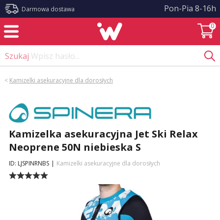
?>
Pon-Pia 8-16h
Darmowa dostawa
0
Szukaj
Wpisz hasło...
<
Kamizelki asekuracyjne dla dorosłych
Kamizelka asekuracyjna Jet Ski Relax
Neoprene 50N niebieska S
ID: LJSPINRNBS
|
Kamizelki asekuracyjne dla dorosłych