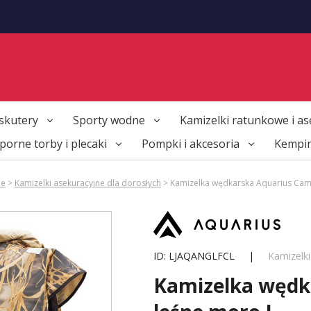
skutery
Sporty wodne
Kamizelki ratunkowe i as
orne torby i plecaki
Pompki i akcesoria
Kempi
ne
>
Kamizelki asekuracyjne dla dorosłych
> Kamizelka wędkarska Aquarius Cam
ID: LJAQANGLFCL
|
Kamizelki
Kamizelka wędk