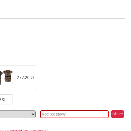
277,20 zł
XXL
Oblicz
pisz powyżej kod pocztowy)