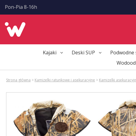
Pon-Pia 8-16h
Kajaki
Deski SUP
Podwodne 
Wodoodp
Strona główna
>
Kamizelki ratunkowe i asekuracyjne
>
Kamizelki asekuracyj