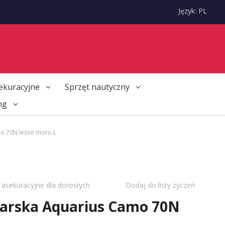
Język:
PL
ekuracyjne
Sprzęt nautyczny
ng
o 70N leśne moro L
 asekuracyjne dla dorosłych
Dodaj do listy życzeń
arska Aquarius Camo 70N