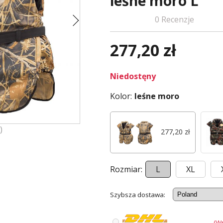
leśne moro L
0 Recenzje
277,20 zł
Niedostęny
Kolor:
leśne moro
)
277,20 zł
Rozmiar:
L
XL
Szybsza dostawa:
(W