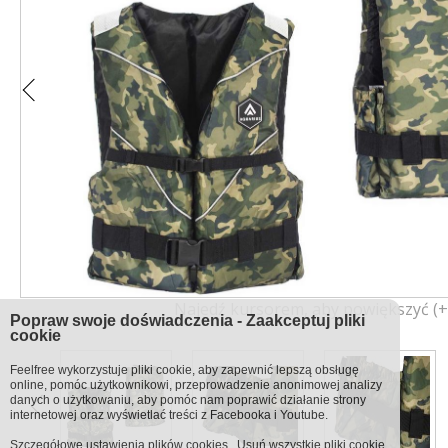
Najedź kursorem, aby powiększyć (+
Popraw swoje doświadczenia - Zaakceptuj pliki
cookie
Feelfree wykorzystuje pliki cookie, aby zapewnić lepszą obsługę
online, pomóc użytkownikowi, przeprowadzenie anonimowej analizy
danych o użytkowaniu, aby pomóc nam poprawić działanie strony
internetowej oraz wyświetlać treści z Facebooka i Youtube.
Szczegółowe ustawienia
plików cookies
.
Usuń wszystkie pliki cookie.