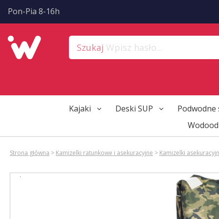
?>
Pon-Pia 8-16h
Szukaj
Wpisz hasło...
Kajaki
Deski SUP
Podwodne 
Wodoodp
Strona główna
>
Kamizelki ratunkowe i asekuracyjne
>
Kamizelki asekuracyj