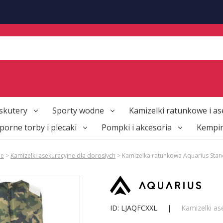
skutery
Sporty wodne
Kamizelki ratunkowe i as
orne torby i plecaki
Pompki i akcesoria
Kempi
ne
>
Kamizelki asekuracyjne dla dorosłych
> Kamizelka ratunkowa Aquarius Sta
ID: LJAQFCXXL
|
Kamizelki as