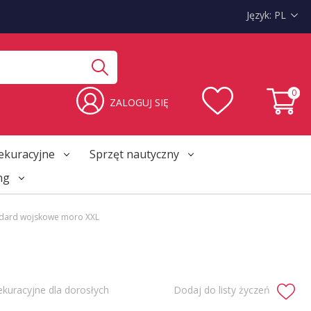
Język:
PL
0
ZALOGUJ SIĘ
ekuracyjne
Sprzęt nautyczny
ng
ndard wojskowe moro XXL
ekuracyjne dla dorosłych
Dodaj do listy życzeń